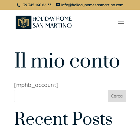
+39 345 160 86 33
info@holidayhomesanmartino.com
Il mio conto
[mphb_account]
Cerca
Recent Posts